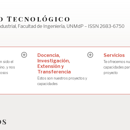
o Tecnológico
ndustrial, Facultad de Ingeniería, UNMdP – ISSN 2683-6750
Docencia,
Servicios
expand
expand
Investigación,
child
child
n sido el
Te ofrecemos nu
menu
menu
Extensión y
no, y nos
capacidades para
Transferencia
losos
proyecto
Estos son nuestros proyectos y
capacidades
OS