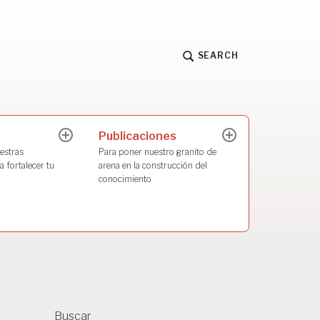
SEARCH
Publicaciones
expand
expand
child
child
estras
Para poner nuestro granito de
menu
menu
 fortalecer tu
arena en la construcción del
conocimiento
Buscar