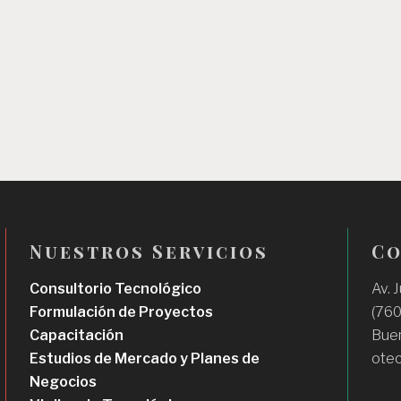
Nuestros Servicios
Co
:
Consultorio Tecnológico
Av. 
Alquilá
:
Formulación de Proyectos
(760
:
tu
Alquilá
Capacitación
Buen
Alquilá
Cancha:
tu
Estudios de Mercado y Planes de
otec
:
tu
otro
Cancha:
Negocios